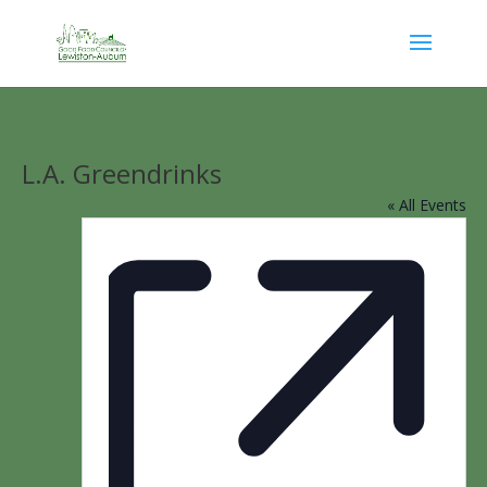
L.A. Greendrinks
« All Events